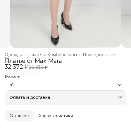
Одежда
›
Платья и Комбинезоны
›
Повседневные
Главная
›
Женское
›
Платье от Max Mara
32 372 ₽
80 930 ₽
Размер
42
Оплата и доставка
Оплата частями в Сплит
Бесплатная доставка
Оплата после примерки
О товаре
Характеристики