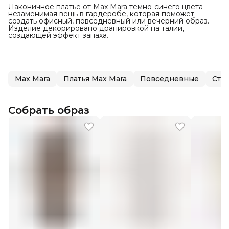
Лаконичное платье от Max Mara тёмно-синего цвета -
незаменимая вещь в гардеробе, которая поможет
создать офисный, повседневный или вечерний образ.
Изделие декорировано драпировкой на талии,
создающей эффект запаха.
Max Mara
Платья Max Mara
Повседневные
Сти
Собрать образ