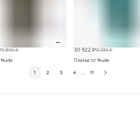
30 922 ₽
70 896 ₽
51 536 ₽
 Nude
Платье от Nude
…
1
2
3
4
11