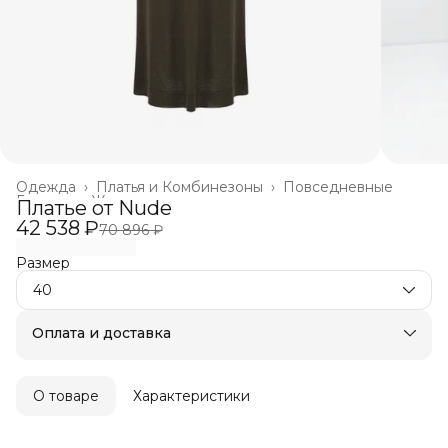
Одежда
›
Платья и Комбинезоны
›
Повседневные
Главная
›
Женское
›
Платье от Nude
42 538 ₽
70 896 ₽
Размер
40
Оплата и доставка
Оплата частями в Сплит
Бесплатная доставка
Оплата после примерки
О товаре
Характеристики