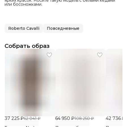
ярких красок. Носите такую модель с белыми кедами
или босоножками.
Roberto Cavalli
Повседневные
Собрать образ
37 225 ₽
64 950 ₽
42 736 ₽
62 041 ₽
108 250 ₽