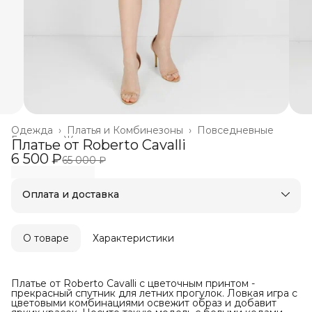
Одежда
›
Платья и Комбинезоны
›
Повседневные
Главная
›
Женское
›
Платье от Roberto Cavalli
6 500 ₽
65 000 ₽
Оплата и доставка
Оплата частями в Сплит
Бесплатная доставка
Оплата после примерки
О товаре
Характеристики
Платье от Roberto Cavalli с цветочным принтом -
прекрасный спутник для летних прогулок. Ловкая игра с
цветовыми комбинациями освежит образ и добавит